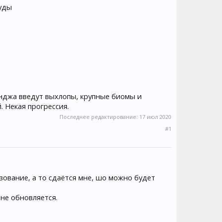
руды
ленджа введут выхлопы, крупные биомы и
. Некая прогрессия.
Последнее редактирование:
17 июл 2020
#1
ьзование, а то сдаётся мне, шо можно будет
 не обновляется.