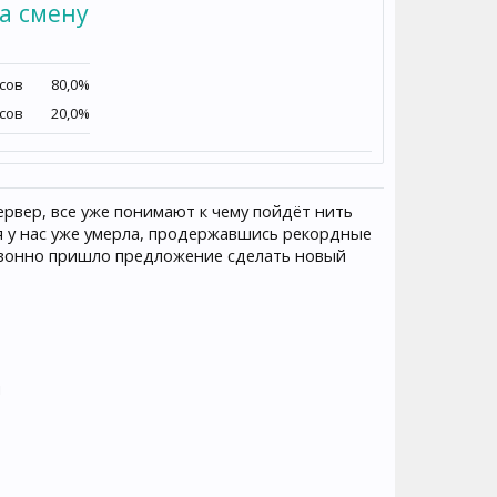
а смену
осов
80,0%
осов
20,0%
рвер, все уже понимают к чему пойдёт нить
гия у нас уже умерла, продержавшись рекордные
- резонно пришло предложение сделать новый
ы