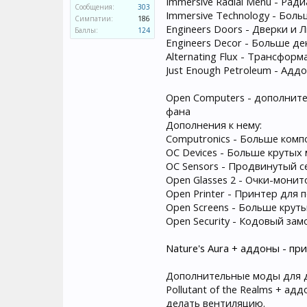
Immersive Radial Menu - Рад
Сообщения:
303
Immersive Technology - Бо
Симпатии:
186
Engineers Doors - Дверки и 
Баллы:
124
Engineers Decor - Больше д
Alternating Flux - Трансфо
Just Enough Petroleum - Ад
Open Computers - дополнит
фана
Дополнения к нему:
Computronics - Больше комп
OC Devices - Больше крутых
OC Sensors - Продвинутый 
Open Glasses 2 - Очки-мони
Open Printer - Принтер для
Open Screens - Больше крут
Open Security - Кодовый зам
Nature's Aura + аддоны - пр
Дополнительные моды для д
Pollutant of the Realms + 
делать вентиляцию.