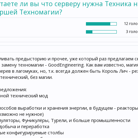
таете ли вы что серверу нужна Техника н
ршей Техномагии?
12 гол
3 гол
ливать предысторию и прочее, уже который раз предлагаем се
 замену техномагии - GoodEngineering. Как вам известно, ма
умерев в лагомуках, но, т.к. всегда должен быть Король Лич 
 технический, без магии.
редложения:
овной технический мод
способов выработки и хранения энергии, в будущем - реактор
Возможно не нужное)
анипуляторы, Фуникулёры, Турели, и больше промышленности
едобыча и переработка
утые конфигурируемые столбы