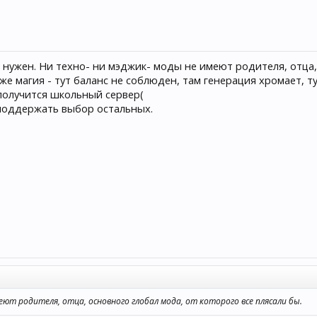
е нужен. Ни техно- ни мэджик- моды не имеют родителя, отца,
аже магия - тут баланс не соблюден, там генерация хромает, т
 получится школьный сервер(
 поддержать выбор остальных.
еют родителя, отца, основного глобал мода, от которого все плясали бы.