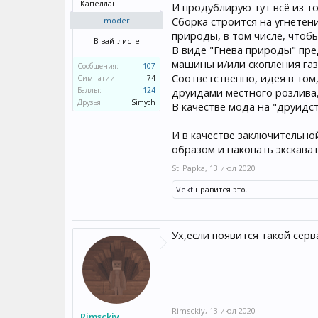
Капеллан
И продублирую тут всё из то
Сборка строится на угнетен
moder
природы, в том числе, чтобы
В вайтлисте
В виде "Гнева природы" пре
машины и/или скопления газ
Сообщения:
107
Соответственно, идея в том
Симпатии:
74
Баллы:
124
друидами местного розлива
Друзья:
Simych
В качестве мода на "друидс
И в качестве заключительн
образом и накопать экскава
St_Papka
,
13 июл 2020
Vekt
нравится это.
Ух,если появится такой сер
Rimsckiy
,
13 июл 2020
Rimsckiy