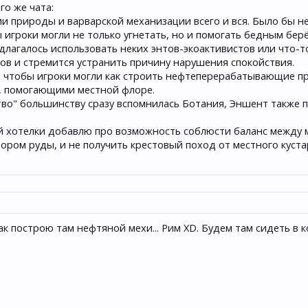
го же чата:
ии природы и варварской механизации всего и вся. Было бы 
 игроки могли не только угнетать, но и помогать бедным берё
длагалось использовать неких энтов-экоактивистов или что-
ов и стремится устранить причину нарушения спокойствия.
, чтобы игроки могли как строить нефтеперерабатывающие пр
, помогающими местной флоре.
тво" большинству сразу вспомнилась Ботания, Эншент также 
ой хотелки добавлю про возможность соблюсти баланс между 
тором руды, и не получить крестовый поход от местного куста
вак построю там нефтяной мехи... Рим XD. Будем там сидеть в