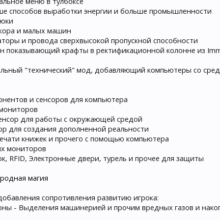
иальное меню в тулбоксе
льше способов выработки энергии и больше промышленности
Люки
екора и малых машин
рматоры и провода сверхвысокой пропускной способности
дон показывающий крафты в ректификационной колонне из Imm
ельный "технический" мод, добавляющий компьютеры со средо
онентов и сенсоров для компьютера
 мониторов
сенсор для работы с окружающей средой
тор для создания дополненной реальности
 печати книжек и прочего с помощью компьютера
ых мониторов
ок, RFID, Электронные двери, турель и прочее для защиты
иродная магия
обавления сопротивления развитию игрока:
аддоны - Выделения машинерией и прочим вредных газов и нак