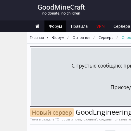
Форум
Правила
VPN
Сервера
Главная
Форум
Основное
Сервера
Опро
С грустью сообщаю: пр
Присое
GoodEngineerin
Новый сервер
Тема в разделе "
Опросы и предложения
", создана пользоват