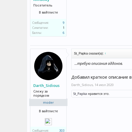
Посетитель
В вайтлисте
Сообщения:
9
Симпатии:
1
Баллы:
6
St_Papka сказал(а):
↑
...требую описания аддонов.
Добавил краткое описание в
Darth_Sidious
,
14 июл 2020
Darth_Sidious
Слежу за
St_Papka
нравится это.
порядком
moder
В вайтлисте
Сообщения:
303