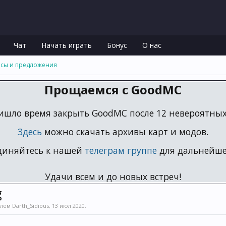
Чат
Начать играть
Бонус
О нас
сы и предложения
Прощаемся с GoodMC
ишло время закрыть GoodMC после 12 невероятных 
Здесь
можно скачать архивы карт и модов.
диняйтесь к нашей
телеграм группе
для дальнейше
Удачи всем и до новых встреч!
g
елем
Darth_Sidious
,
13 июл 2020
.