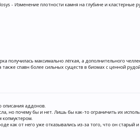
losys - Изменение плотности камня на глубине и кластерные 
борка получилась максимально лёгкая, а дополнительного чел
 также спавн более сильных существ в биомах с ценной рудой
ю описания аддонов.
ла, но почему бы и нет. Лишь бы как-то ограничить их испол
м копмуктером.
оде как от него уже отказывались из-за того, что он старый и