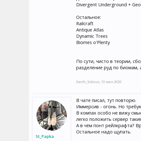
Divergent Underground + Geo
Остальное:
Railcraft
Antique Atlas
Dynamic Trees
Biomes o'Plenty
По сути, чисто в теории, с
разделение руд по биомам, а
Darth_Sidious
,
13 июл 2020
В чате писал, тут повторю.
Иммерсив - огонь. Но требу
В компах особо не вижу смыс
легко положить сервер таки
А в чём понт рейлкрафта? Вр
Остальное надо щупать.
St_Papka