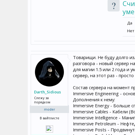
?
Счи
уме
Да
Нет
Товарищи. Не буду долго из
разговора - новый сервер на
для магии 1.5 или 2 года и 
сервер, на этот раз - просто
Состав сервера на момент п
Darth_Sidious
Immersive Engineering - осн
Слежу за
Дополнения к нему:
порядком
Immersive Energy - Больше 
moder
Immersive Cables - Кабели (
Immersive Intelligence - М
В вайтлисте
Immersive Petroleum - Нефт
Immersive Posts - Продвин