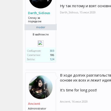
Ну так потому и взят основн
Darth_Sidious
,
15 июл 2020
Darth_Sidious
Слежу за
порядком
moder
В вайтлисте
Сообщения:
303
Симпатии:
186
Баллы:
124
В ходе долгих разглагольст
основе их всех и лежит иде
It's time for long post!
Ancient
,
16 июл 2020
Ancient
Administrator